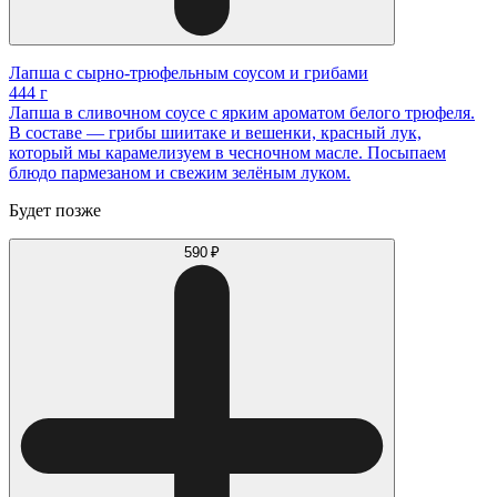
Лапша с сырно-трюфельным соусом и грибами
444 г
Лапша в сливочном соусе с ярким ароматом белого трюфеля.
В составе — грибы шиитаке и вешенки, красный лук,
который мы карамелизуем в чесночном масле. Посыпаем
блюдо пармезаном и свежим зелёным луком.
Будет позже
590 ₽