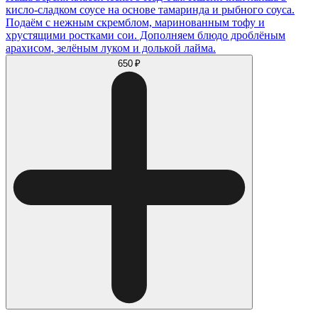
кисло‑сладком соусе на основе тамаринда и рыбного соуса.
Подаём с нежным скремблом, маринованным тофу и
хрустящими ростками сои. Дополняем блюдо дроблёным
арахисом, зелёным луком и долькой лайма.
650 ₽