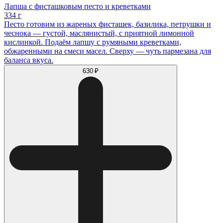
Лапша с фисташковым песто и креветками
334 г
Песто готовим из жареных фисташек, базилика, петрушки и
чеснока — густой, маслянистый, с приятной лимонной
кислинкой. Подаём лапшу с румяными креветками,
обжаренными на смеси масел. Сверху — чуть пармезана для
баланса вкуса.
630 ₽