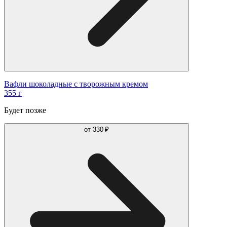
Вафли шоколадные с творожным кремом
355 г
Будет позже
от
330 ₽