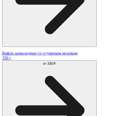
Вафли шоколадные со сгущеным молоком
350 г
от
330 ₽