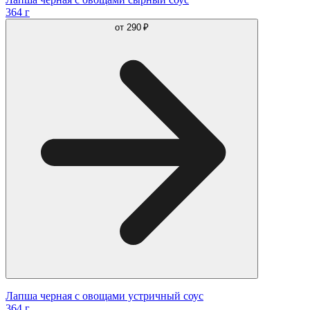
364 г
от
290 ₽
Лапша черная с овощами устричный соус
364 г