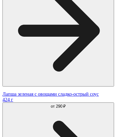
Лапша зеленая с овощами сладко-острый соус
424 г
от
290 ₽